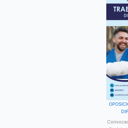
OPOSIC
DI
Convocad